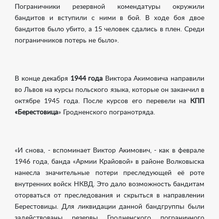
Пограничники резервной комендатуры окружили
бандитов и вступили с ними в бой. В ходе боя двое
бандитов было убито, а 15 человек сдались в плен. Среди
пограничников потерь не было».
В конце декабря
1944 года
Виктора Акимовича направили
во Львов на курсы польского языка, которые он заканчил в
октябре 1945 года. После курсов его перевели на
КПП
«Берестовица
» Гродненского погранотряда.
«И снова, - вспоминает Виктор Акимович, - как в феврале
1946 года, банда «Армии Крайовой» в районе Волковыска
нанесла значительные потери преследующей её роте
внутренних войск НКВД. Это дало возможность бандитам
оторваться от преследования и скрыться в направлении
Берестовицы. Для ликвидации данной бандгруппы были
задействованы резервы Гродненского пограничного