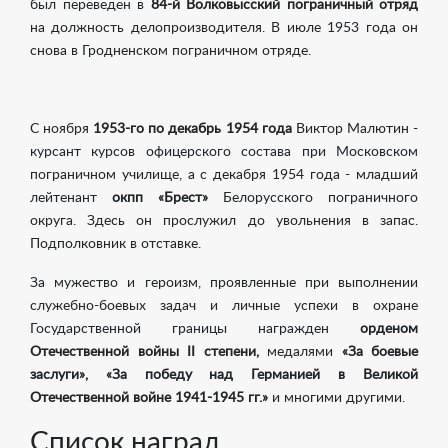
был переведен в
84-й Волковысский пограничный отряд
на должность делопроизводителя. В июле 1953 года он
снова в Гродненском пограничном отряде.
С ноября
1953-го по декабрь 1954 года
Виктор Малютин -
курсант курсов офицерского состава при Московском
пограничном училище, а с декабря 1954 года - младший
лейтенант
окпп «Брест»
Белорусского пограничного
округа. Здесь он прослужил до увольнения в запас.
Подполковник в отставке.
За мужество и героизм, проявленные при выполнении
служебно-боевых задач и личные успехи в охране
Государственной границы награжден
орденом
Отечественной войны II степени,
медалями
«За боевые
заслуги», «За победу над Германией в Великой
Отечественной войне 1941-1945 гг.»
и многими другими.
Список наград