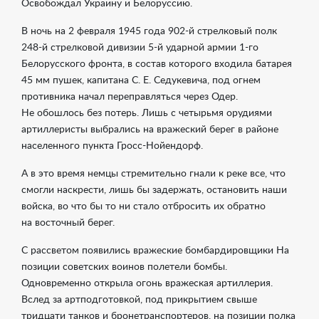
Освобождал Украину и Белоруссию.
В ночь на 2 февраля 1945 года
902-й
стрелковый полк
248-й
стрелковой дивизии
5-й
ударной армии
1-го
Белорусского фронта, в состав которого входила батарея
45 мм пушек, капитана С. Е. Седукевича, под огнем
противника начал переправляться через Одер.
Не обошлось без потерь. Лишь с четырьмя орудиями
артиллеристы выбрались на вражеский берег в районе
населенного пункта Гросс-Нойендорф.
А в это время немцы стремительно гнали к реке все, что
смогли наскрести, лишь бы задержать, остановить наши
войска, во что бы то ни стало отбросить их обратно
на восточный берег.
С рассветом появились вражеские бомбардировщики На
позиции советских воинов полетели бомбы.
Одновременно открыла огонь вражеская артиллерия.
Вслед за артподготовкой, под прикрытием свыше
тридцати танков и бронетранспортеров, на позиции полка