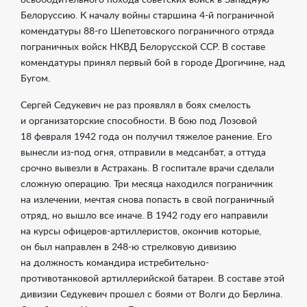
освободительного похода советских войск в Западную
Белоруссию. К началу войны старшина
4-й
пограничной
комендатуры
88-го
Шепетовского пограничного отряда
пограничных войск НКВД Белорусской ССР. В составе
комендатуры принял первый бой в городе Дрогичине, над
Бугом.
Сергей Седукевич не раз проявлял в боях смелость
и организаторские способности. В бою под Лозовой
18 февраля 1942 года он получил тяжелое ранение. Его
вынесли из-под огня, отправили в медсанбат, а оттуда
срочно вывезли в Астрахань. В госпитале врачи сделали
сложную операцию. Три месяца находился пограничник
на излечении, мечтая снова попасть в свой пограничный
отряд, но вышло все иначе. В 1942 году его направили
на курсы офицеров-артиллеристов, окончив которые,
он был направлен в
248-ю
стрелковую дивизию
на должность командира истребительно-
противотанковой артиллерийской батареи. В составе этой
дивизии Седукевич прошел с боями от Волги до Берлина.