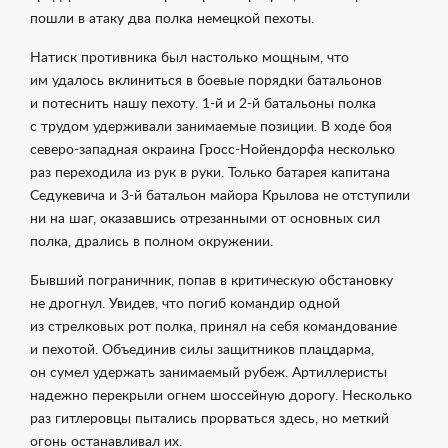
пошли в атаку два полка немецкой пехоты.
Натиск противника был настолько мощным, что
им удалось вклиниться в боевые порядки батальонов
и потеснить нашу пехоту.
1-й
и
2-й
батальоны полка
с трудом удерживали занимаемые позиции. В ходе боя
северо-западная окраина Гросс-Нойендорфа несколько
раз переходила из рук в руки. Только батарея капитана
Седукевича и
3-й
батальон майора Крылова не отступили
ни на шаг, оказавшись отрезанными от основных сил
полка, дрались в полном окружении.
Бывший пограничник, попав в критическую обстановку
не дрогнул. Увидев, что погиб командир одной
из стрелковых рот полка, принял на себя командование
и пехотой. Объединив силы защитников плацдарма,
он сумел удержать занимаемый рубеж. Артиллеристы
надежно перекрыли огнем шоссейную дорогу. Несколько
раз гитлеровцы пытались прорваться здесь, но меткий
огонь останавливал их.