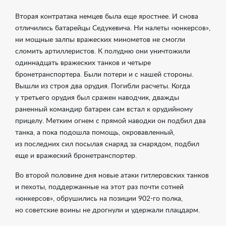
Вторая контратака немцев была еще яростнее. И снова
отличились батарейцы Седукевича. Ни налеты «юнкерсов»,
ни мощные залпы вражеских минометов не смогли
сломить артиллеристов. К полудню они уничтожили
одиннадцать вражеских танков и четыре
бронетранспортера. Были потери и с нашей стороны.
Вышли из строя два орудия. Погибли расчеты. Когда
у третьего орудия был сражен наводчик, дважды
раненный командир батареи сам встал к орудийному
прицелу. Метким огнем с прямой наводки он подбил два
танка, а пока подошла помощь, окровавленный,
из последних сил посылая снаряд за снарядом, подбил
еще и вражеский бронетранспортер.
Во второй половине дня новые атаки гитлеровских танков
и пехоты, поддержанные на этот раз почти сотней
«юнкерсов», обрушились на позиции
902-го
полка,
но советские воины не дрогнули и удержали плацдарм.